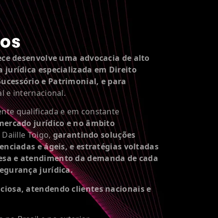
os
ece desenvolve uma advocacia de alto
 jurídica especializada em Direito
ucessório e Patrimonial, e para
 e internacional.
nte qualificada e em constante
mercado jurídico e no âmbito
 Daiille Toigo,
garantindo soluções
enciadas e ágeis, e estratégias voltadas
esa e atendimento da demanda de cada
egurança jurídica.
ciosa, atendendo clientes nacionais e