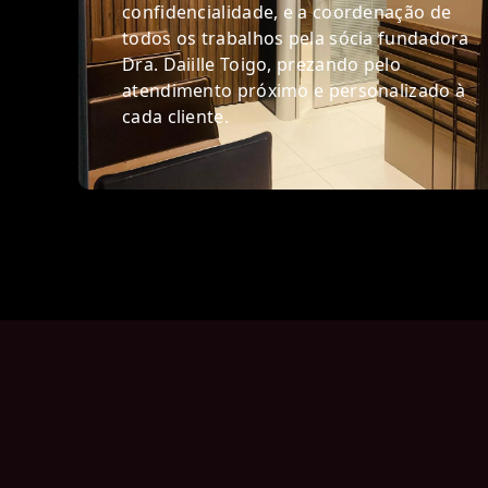
confidencialidade, e a coordenação de
todos os trabalhos pela sócia fundadora
Dra. Daiille Toigo, prezando pelo
atendimento próximo e personalizado à
cada cliente.