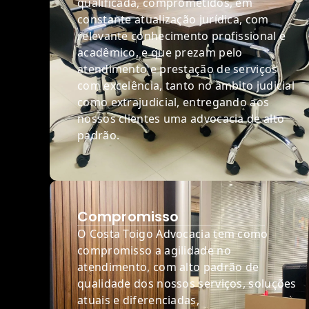
qualificada, comprometidos, em
constante atualização jurídica, com
relevante conhecimento profissional e
acadêmico, e que prezam pelo
atendimento e prestação de serviços
com excelência, tanto no âmbito judicial
como extrajudicial, entregando aos
nossos clientes uma advocacia de alto
padrão.
Compromisso
O Costa Toigo Advocacia tem como
compromisso a agilidade no
atendimento, com alto padrão de
qualidade dos nossos serviços, soluções
atuais e diferenciadas,