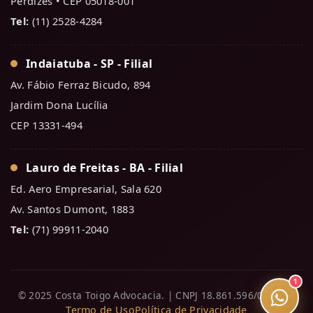
Perdizes • CEP 05018-001
Tel:
(11) 2528-4284
Indaiatuba - SP - Filial
Av. Fábio Ferraz Bicudo, 894
Jardim Dona Lucília
CEP 13331-494
Lauro de Freitas - BA - Filial
Ed. Aero Empresarial, Sala 620
Av. Santos Dumont, 1883
Tel:
(71) 99911-2040
1
© 2025 Costa Toigo Advocacia. | CNPJ 18.861.596/0001-80
Termo de Uso
Política de Privacidade