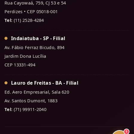
Rua Cayowaá, 759, CJ 53 e 54
Perdizes • CEP 05018-001
Tel:
(11) 2528-4284
Indaiatuba - SP - Filial
Av. Fábio Ferraz Bicudo, 894
Jardim Dona Lucília
CEP 13331-494
Lauro de Freitas - BA - Filial
Ed. Aero Empresarial, Sala 620
Av. Santos Dumont, 1883
Tel:
(71) 99911-2040
1